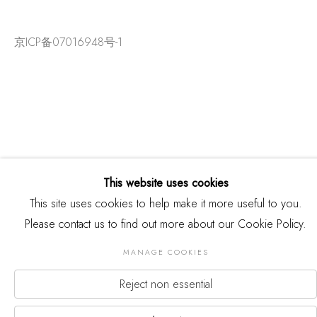
京ICP备07016948号-1
This website uses cookies
This site uses cookies to help make it more useful to you.
Please contact us to find out more about our Cookie Policy.
版权 2026 THREE SHADOWS
Manage cookies
MANAGE COOKIES
网页支持 ARTLOGIC
Reject non essential