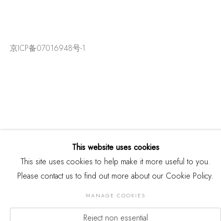
京ICP备07016948号-1
This website uses cookies
This site uses cookies to help make it more useful to you.
Please contact us to find out more about our Cookie Policy.
版权 2026 THREE SHADOWS
Manage cookies
MANAGE COOKIES
网页支持 ARTLOGIC
Reject non essential