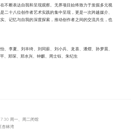
介在不断表达自我和呈现观察。无界项目始终致力于发掘多元视
既是二十八位创作者艺术实践的集中呈现，更是一次跨越媒介、
现实、记忆与自我的深度探索，推动创作者之间的交流共生，也
佩怡、李夏、刘丰绮、刘同薪、刘小兵、龙喜、潘熠、孙梦晨、
平、郑琛、郑水兴、钟麒、周士钰、朱纪生
-17:30 周一、周二闭馆
区杏林湾