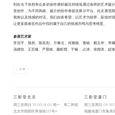
到在当下依然有众多的创作者积极且持续地通过各样的艺术媒
觉创作，为不同风格、媒介的创作者提供展示平台。此次展览
视角以及情感的对话。我们由衷希望，以艺术为纽带，延续对
让更多观者在作品中找到属于自己的情感共鸣与思考维度。
参展艺术家
常浩宇、陈然、陈奕彤、方琳洁、何雅丽、黄铭、赖玉华、李
汤婧怡、王百臻、严晨铭、颜昕熠、于楠
、占涛、张闻涛、赵海
分享
三影堂北京
三影堂厦门
周三至周日 10:00-18:00 周一、周二闭馆
周三至周日
09:30
北京市朝阳区草场地
155
号
A
福建省厦门市集美