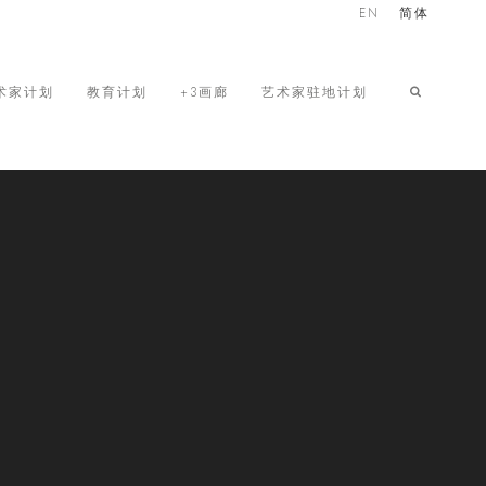
EN
简体
术家计划
教育计划
+3画廊
艺术家驻地计划