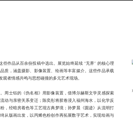
，这些作品从百余份投稿中选出。展览始终延续 “无界” 的核心理
现品质，涵盖摄影、影像装置、绘画等丰富媒介。这些作品承载
发观者情感共鸣与思想碰撞的多元艺术现场。
界。周士钰的《伪名相》用影像装置，借博尔赫斯文学灵感探索
份流动与亲密关系变迁；陈奕彤将胶卷浸入福州海水，以化学反
金粉，经暗房着色等工艺现古典梦境；孙梦晨《圆迹》从流明打
丰绮从版画出发，以丙烯色粉创作再拓展数字艺术，实现绘画与