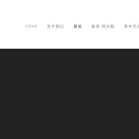
HOME
关于我们
展览
集美·阿尔勒
青年艺