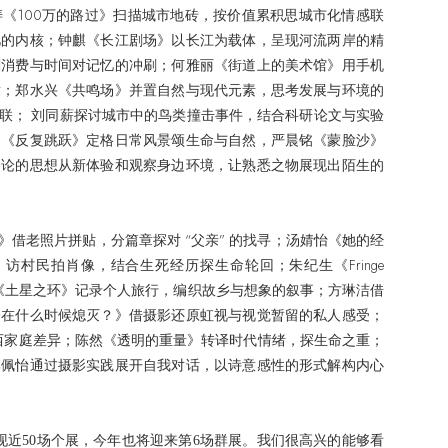
涛《
100万的路过》扫描城市地砖，按价值累积思城市化情感联
忆的内核；钟麒《长江剧场》以长江为载体，呈现河流两岸的精
刻消费与时间对记忆的冲刷；何雅丽《街道上的美术馆》用手机
章；郑水兴《共鸣场》并置自然与现代元素，思考发展与环境的
联； 刘同薪探讨城市中的鸟类撞击事件，结合科研论文与实验
夏《反复跳跃》定格日常风景颂生命与自然，严晨铭《蒙脸沙》
灵论的思想从新体验和观察身边环境，让熟悉之物展现出陌生的
》借老照片拼贴，分篇章探对
“父亲” 的找寻；汤婧怡《她的经
村民拍肖像，结合生死经历探生命轮回；朱纪生《Fringe
臻《土星之环》记录个人旅行，编织故乡与想象的叙事；方琳洁借
会在什么时候熄灭？》借摄影还原虹视与视觉暂留的私人感受；
，显归乡温情与中西家庭差异；陈然《透明的重量》转译时代情绪，探生命之重；
李佩怡通过摄影实践展开自我对话，以诗意感性的形式解构内心
呈现近50场个展，今年也将迎来第6场群展。我们很高兴的能够看