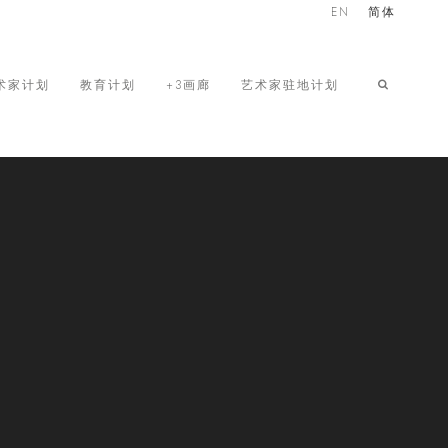
EN
简体
术家计划
教育计划
+3画廊
艺术家驻地计划