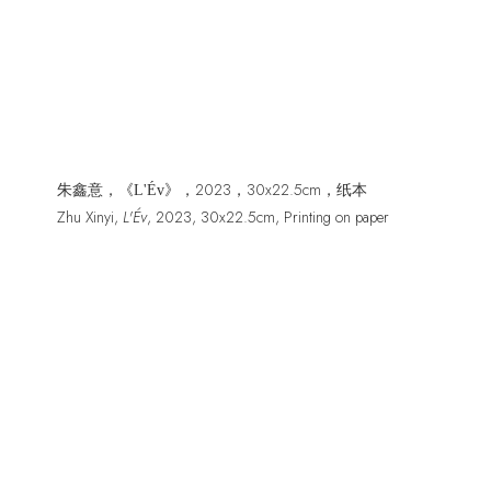
2023，30x22.5cm，纸本
朱鑫意，《
L'Év》，
Zhu Xinyi,
L'Év
, 2023
,
30x22.5cm
,
Printing on paper