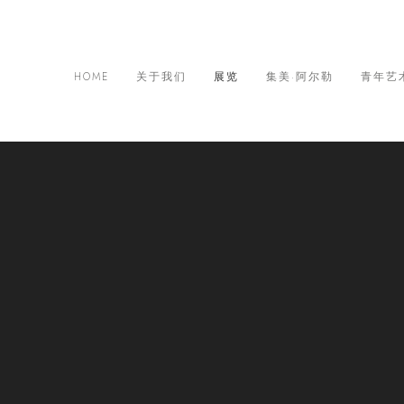
HOME
关于我们
展览
集美·阿尔勒
青年艺