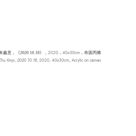
2020，40x30cm，布面丙烯
朱鑫意，《
2020.10.18》，
Zhu Xinyi,
2020.10.18
, 2020
,
40x30cm
,
Acrylic on canvas