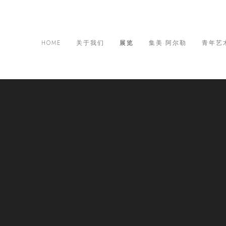
HOME
关于我们
展览
集美·阿尔勒
青年艺