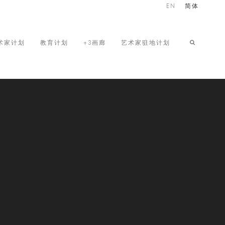
EN
简体
术家计划
教育计划
+3画廊
艺术家驻地计划