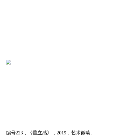
编号
223，《垂立感》，2019，艺术微喷。