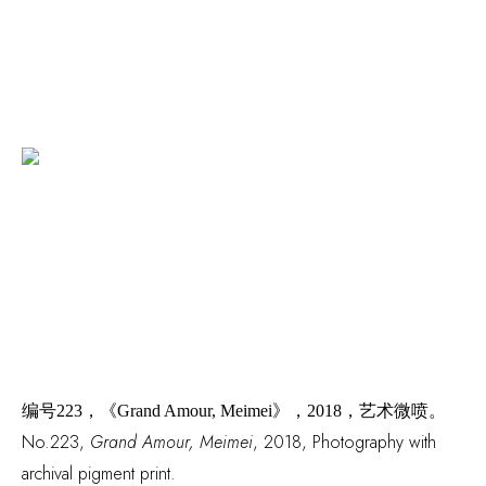
编号
223，
《
Grand Amour
,
Meimei》
，
2018，艺术微喷。
No.223,
Grand Amour,
Meimei
, 2018, Photography with
archival pigment print.