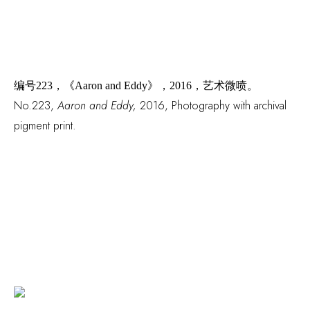
编号
223，
《
Aaron and Eddy》
，
2016，艺术微喷。
No.223,
Aaron and Eddy,
2016
,
Photography with archival
pigment print.