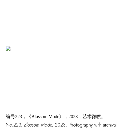
编号
223，
《
Blossom Mode》
，
2023，艺术微喷。
No.223
,
Blossom Mode,
2023, Photography with archival