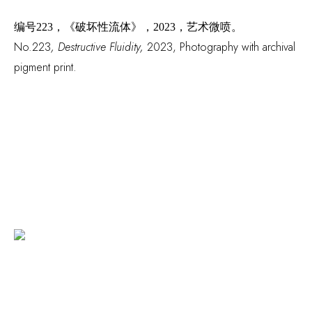
编号
223，《破坏性流体》，2023，艺术微喷。
No.223
,
Destructive Fluidity,
2023, Photography with archival
pigment print.