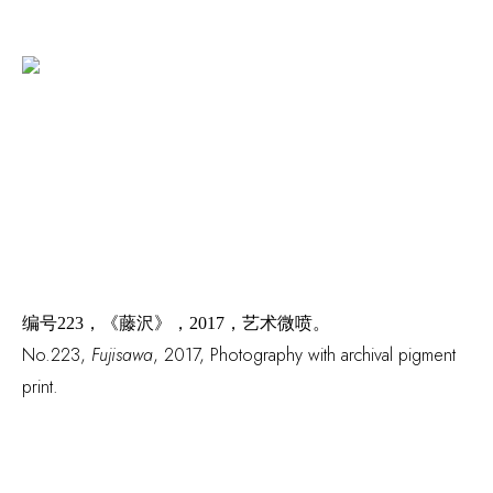
编号
223，《藤沢》，2017，艺术微喷。
No.223
,
Fujisawa
,
2017
,
Photography with archival pigment
print.