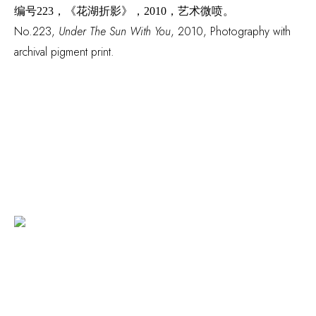
编号
223，《花湖折影》，2010，艺术微喷。
No.223
,
Under The Sun With You
, 2010
,
Photography with
archival pigment print.