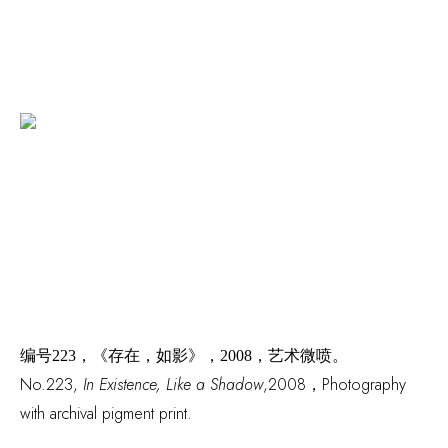
编号
223，《存在，如影》，2008，艺术微喷。
No.223
,
In Existence
,
Like a Shadow
,2008，Photography
with archival pigment print.