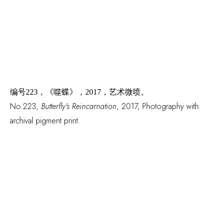
编号
223，《噬蝶》，2017，艺术微喷。
No.223,
Butterfly's Reincarnation
, 2017, Photography with
archival pigment print.