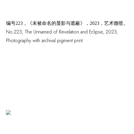
编号
223，《未被命名的显影与遮蔽》，2023，艺术微喷。
No.223,
The Unnamed of Revelation and Eclipse
, 2023
,
Photography with archival pigment print.