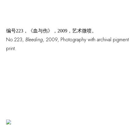
编号
223，《血与伤》，2009，艺术微喷。
No.223
,
Bleeding
,
2009
,
Photography with archival pigment
print.