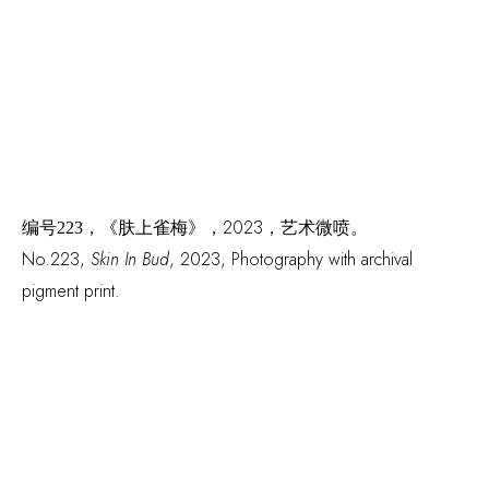
，《肤上雀梅》，2023，艺术微喷。
编号
223
No.223
,
Skin In Bud
, 2023, Photography with archival
pigment print.