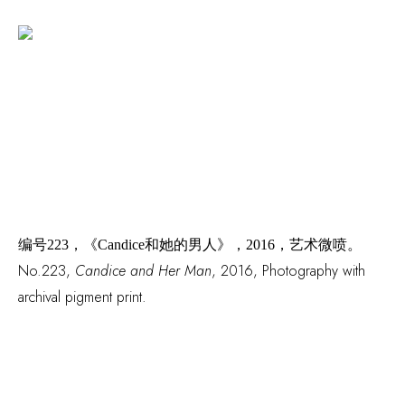
编号
223，
《
Candice和她的男人》
，
2016，艺术微喷。
No.223
,
Candice and Her Man
, 2016, Photography with
archival pigment print.