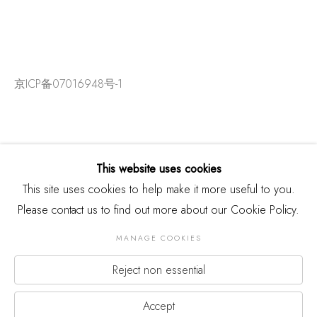
京ICP备07016948号-1
This website uses cookies
This site uses cookies to help make it more useful to you.
Please contact us to find out more about our Cookie Policy.
MANAGE COOKIES
Reject non essential
版权 2026 THREE SHADOWS
Manage cookies
网页支持 ARTLOGIC
Accept