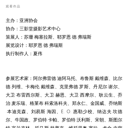
观看作品
主办：亚洲协会
协办：三影堂摄影艺术中心
策展人：苏珊·梅塞拉斯、耶罗恩·德·弗瑞斯
展览设计：耶罗恩
·
德
·
弗瑞斯
执行制作人：夏伟
参展艺术家：阿尔弗雷德
·
迪阿马托、布鲁斯
·
戴维森、比尔
德
·
列维、卡梅伦
·
戴维森、克里弗德
·
罗斯、丹尼尔
·
谢尔、
大卫
·
布雷西尔斯、大卫
·
赫恩、大卫
·
西摩尔、耿云生、乔
治
·
麦乐瑞、格莱布
·
科索洛科夫、郑永仁、金国威、乔纳斯
·
本迪克森、刘易斯
·
海因、
E. O.
惠勒少校、纳达夫
·
坎德
尔、牛国政、罗伯特
·
卡帕、罗伯特
·
沃利斯、宋朝、斯图尔