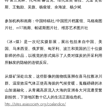
特
·
富兰克林、托马斯
·
赫普克、维托里奥
·
塞拉、尤金
·
史密
斯、王勉励、吴旗、杨俊坡、余海波、杨少斌
参加机构和画廊：中国特稿社
/
中国照片档案馆、马格南图
片社、
m97
画廊、帕诺斯图片社、维苏艺术图片社
《冰+煤》是一次纪实摄影展，展出包括来自中国、美
国、马来西亚、俄罗斯、匈牙利、波兰和英国的三十位摄
影师的作品，以视觉的形式揭示了人类对煤炭的开采利用
所触发的隐秘的连锁反应。
从煤矿深处出发，这些影像的抛物线落脚在喜马拉雅冰川
群。温室效应气体正使高海拔的气候变暖，嵬巍磅礴的冰
山加速融化，从青藏高原流入大海的亚洲各大河流遭受繁
剧纷扰，下游地区数十亿人的生活正面临危机。
http://sites.asiasociety.org/coalandice/