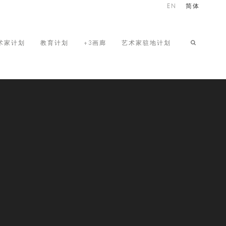
EN
简体
术家计划
教育计划
+3画廊
艺术家驻地计划