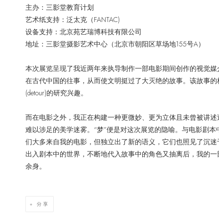
主办：三影堂教育计划
艺术纸支持：泛太克（FANTAC)
设备支持：北京苑艺瑞博科技有限公司
地址：三影堂摄影艺术中心（北京市朝阳区草场地155号A）
本次展览呈现了我近两年来执导制作一部电影期间创作的视觉媒
在古代中国的往事，从而使文明挺过了大灭绝的故事。该故事的
(detour)的研究兴趣。
而在电影之外，我正在构建一种更微妙、更为立体且未曾被讲述
难以涉足的美学迷雾。“梦”便是对这次展览的隐喻。与电影剧
们大多来自我的电影，但独立出了新的语义，它们也照见了沉迷
出入剧本中的世界，不断地代入故事中的角色又抽离后，我的一
余身。
分享