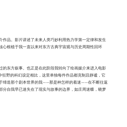
介作品。影片讲述了未来人类巧妙利用热力学第一定律和发生
核心根植于我一直以来对东方古典宇宙观与历史周期性回环
过的东方叙事。也正是在此阶段我转向了绘画媒介来进入电影
本中狂野的科幻设定相比，这里单独每件作品都克制且静谧，它
于缔造那个剧本世界的我——那是种怎样的着迷——在不断往返
部分自我早已迷失在了现实与故事的边界，如庄周迷蝶，晓梦