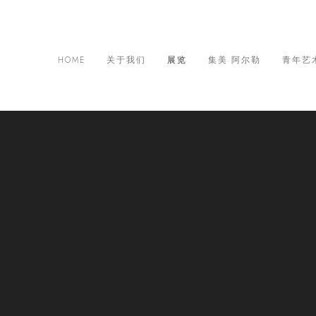
HOME
关于我们
展览
集美·阿尔勒
青年艺