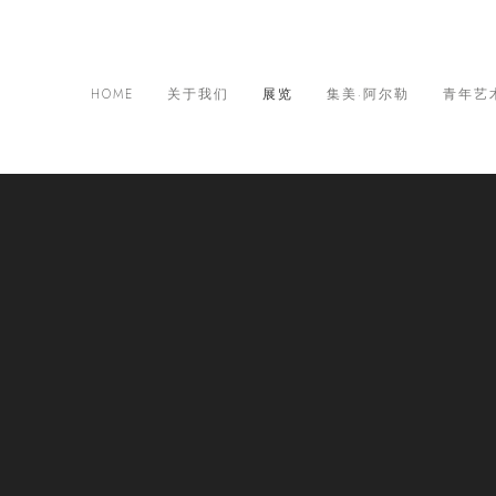
HOME
关于我们
展览
集美·阿尔勒
青年艺