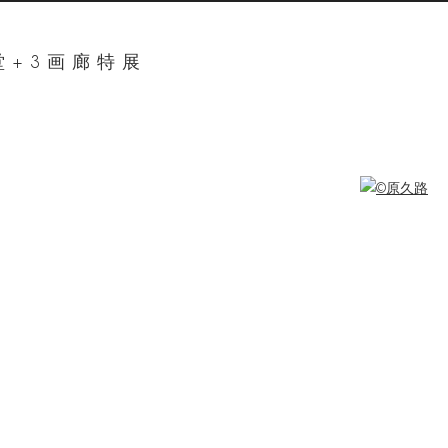
堂+3画廊特展
ger version of the following image in a popup: