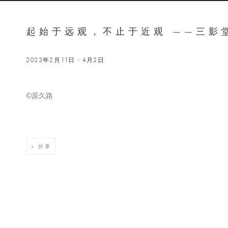
起始于远观，不止于近观 ——三影
2023年2月11日 - 4月2日
©️原久路
Open a lar
分享