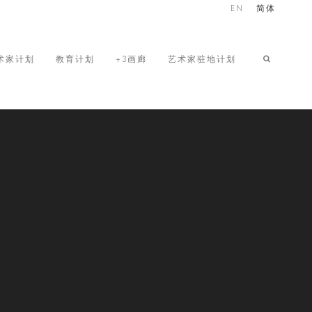
EN
简体
术家计划
教育计划
+3画廊
艺术家驻地计划