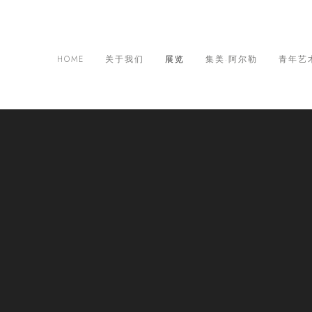
HOME
关于我们
展览
集美·阿尔勒
青年艺