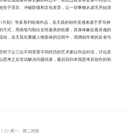
即将生成或者即将瓦解的样态中，在此过程里有更多不同形式
他先于语言、冲破阶级和文化差异，让一切事物从虚无开始演
》《片刻》等多系列绘画作品，吴天昌的创作灵感来源于罗马神
的方式，用画笔勾勒出女性最美的轮廓，其身体象征着灵魂的
流动，吴天昌在重建人物形体的过程中，强调创作者的反省与
空间下让三位不同背景不同经历的艺术家以作品对话，讨论其
以思考之后尝试解决问题结束，最后回归本我思考其创作的初
-17:30 周一、周二闭馆