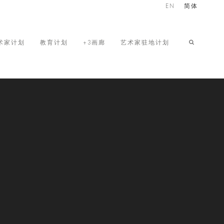
EN
简体
术家计划
教育计划
+3画廊
艺术家驻地计划