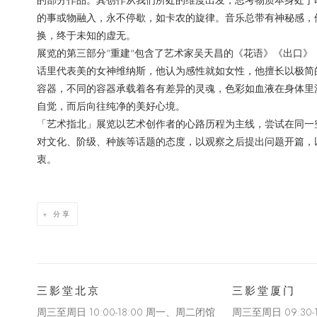
的部分作品。其创作从我们所处的维度出发，思考物质本身处于
的事或物融入，永不停歇，如卡农的旋律。音乐总带有神秘感，
换，终于未知的虚无。
展览的第三部分“重建“包含了艺术家吴天昌的《花语》《出口
话里代表美的女神维纳斯，他认为感性就如女性，他擅长以极简
容器，不同的容器承载着各有差异的灵魂，色彩如血液在身体里
自觉，而后向往纯净的美好心境。
「艺术指北」展览以艺术创作者的心路历程为主线，尝试在同一
对文化、阶级、种族等话题的态度，以观察之后提出问题开篇，
衷。
分享
三影堂北京
三影堂厦门
周三至周日 10:00-18:00 周一、周二闭馆
周三至周日
09:30