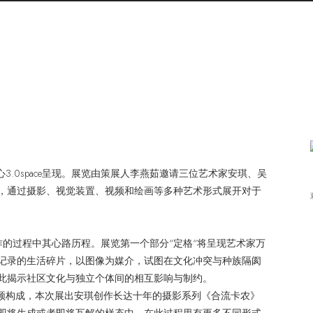
3.0space呈现。展览由策展人李燕茹邀请三位艺术家安琪、吴
，通过摄影、视觉装置、视频和绘画等多种艺术形式展开对于
创作的过程中其心路历程。展览第一个部分“定格“将呈现艺术家万
记录的生活碎片，以图像为媒介，试图在⽂化冲突与种族隔阂
此揭示社区⽂化与独⽴个体间的相互影响与制约。
视频构成，本次展出安琪创作长达十年的摄影系列《合流卡农》