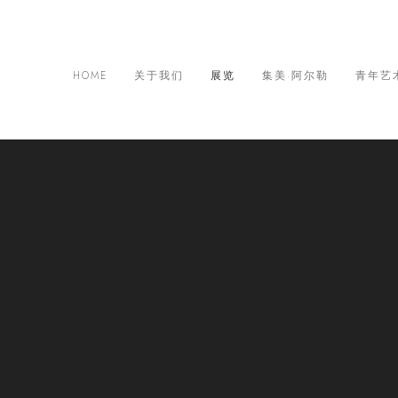
HOME
关于我们
展览
集美·阿尔勒
青年艺