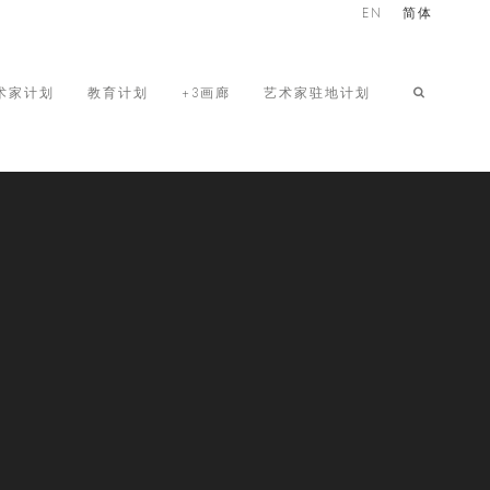
EN
简体
术家计划
教育计划
+3画廊
艺术家驻地计划