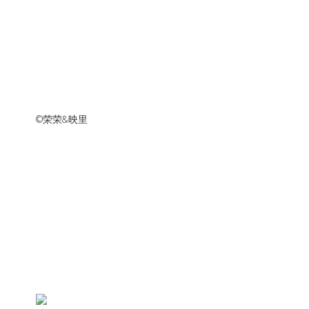
©️荣荣&映里