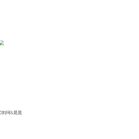
©️刘珂&晃晃