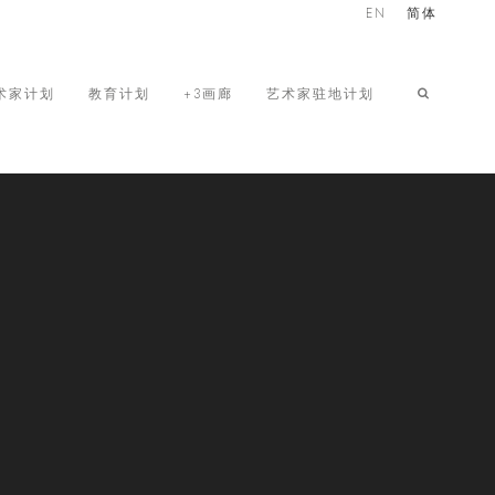
EN
简体
术家计划
教育计划
+3画廊
艺术家驻地计划