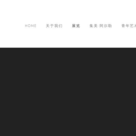
HOME
关于我们
展览
集美·阿尔勒
青年艺