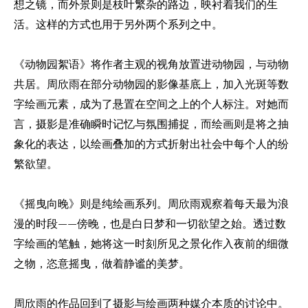
想之镜，而外景则是枝叶繁杂的路边，映衬着我们的生
活。这样的方式也用于另外两个系列之中
。
《动物园絮语》将作者主观的视角放置进动物园
与动物
，
共居
周欣雨在部分动物园的影像基底上
加入光斑等数
。
，
字绘画元素
成为了
在
上
个人标注
对她而
，
悬置
空间之
的
。
言
摄影是准确瞬时记忆与氛围捕捉，而绘画则是将之抽
，
象化的表达
以绘画叠加的方式折射出社会中每个人的纷
，
繁欲望。
《摇曳向晚》则是纯绘画系列。周欣雨观察着每天最为浪
漫的时段——傍晚
也是白日梦和一切欲望之始。透过数
，
字绘画的笔触
她将这一时刻所见之景化作入夜前的细微
，
之物，恣意摇曳，做着静谧的美梦。
周欣雨的作品回到了摄影与绘画两种媒介本质的讨论中
。