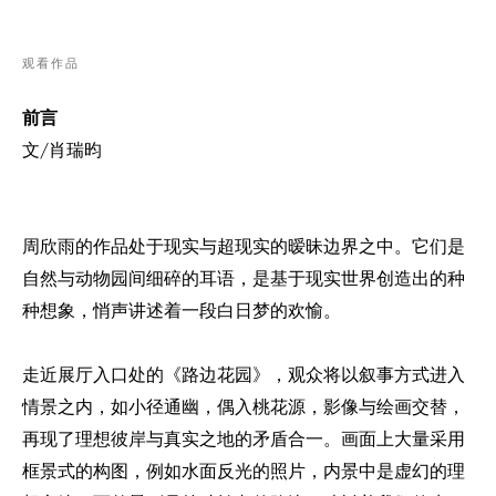
观看作品
前言
文/肖瑞昀
周欣雨的作品处于现实与超现实的暧昧边界之中
它们是
。
自然与动物园间细碎的耳语
是基于现实世界创造出的种
，
种想象
悄声讲述着一段白日梦的欢愉。
，
走近展厅入口处的《路边花园》
观众将以叙事方式进入
，
情景之内，如小径通幽，偶入桃花源，影像与绘画交替
，
再现了理想彼岸与真实之地的矛盾合一。画面上大量采用
框景式的构图
例如水面反光的照片，内景中是虚幻的理
，