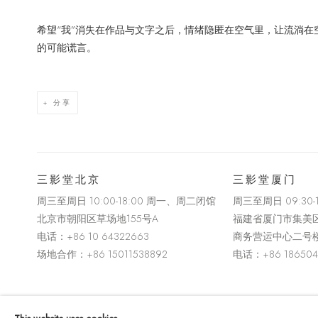
希望“我”消失在作品与文字之后，情绪隐匿在空气里，让流淌
的可能谎言。
分享
三影堂北京
三影堂厦门
周三至周日 10:00-18:00 周一、周二闭馆
周三至周日
09:30
北京市朝阳区草场地
155
号
A
福建省厦门市集美
电话：
+86 10 64322663
商务营运中心二号
场地合作：+86 15011538892
电话：
+86 18650
版权 2026 THREE SHADOWS