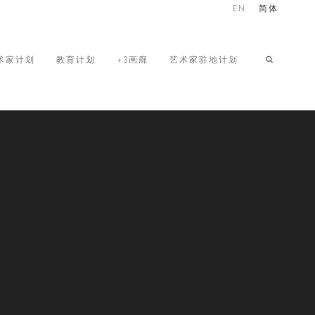
EN
简体
术家计划
教育计划
+3画廊
艺术家驻地计划