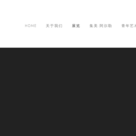
HOME
关于我们
展览
集美·阿尔勒
青年艺