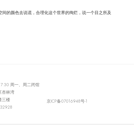
在空间的颜色去说谎，合理化这个世界的绚烂，说一个目之所及
-17:30 周一、周二闭馆
区杏林湾
楼三楼
京ICP备07016948号-1
432928