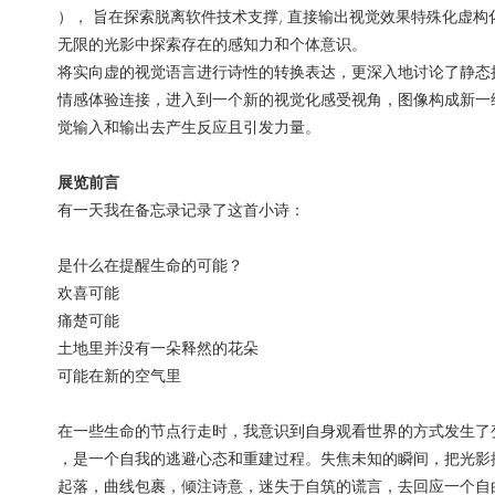
）， 旨在探索脱离软件技术支撑, 直接输出视觉效果特殊化虚
无限的光影中探索存在的感知力和个体意识。
将实向虚的视觉语言进行诗性的转换表达，更深入地讨论了静态
情感体验连接，进入到一个新的视觉化感受视角，图像构成新一
觉输入和输出去产生反应且引发力量。
展览前言
有一天我在备忘录记录了这首小诗：
是什么在提醒生命的可能？
欢喜可能
痛楚可能
土地里并没有一朵释然的花朵
可能在新的空气里
在一些生命的节点行走时，我意识到自身观看世界的方式发生了
，是一个自我的逃避心态和重建过程。失焦未知的瞬间，把光影
起落，曲线包裹，倾注诗意，迷失于自筑的谎言，去回应一个自