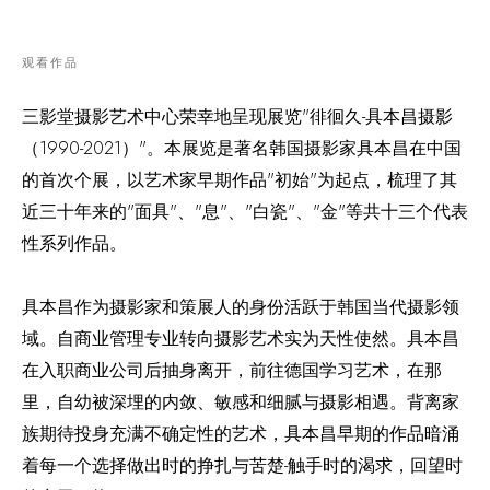
观看作品
三影堂摄影艺术中心荣幸地呈现展览"徘徊久-具本昌摄影
（1990-2021）"。本展览是著名韩国摄影家具本昌在中国
的首次个展，以艺术家早期作品"初始"为起点，梳理了其
近三十年来的"面具"、"息"、"白瓷"、"金"等共十三个代表
性系列作品。
具本昌作为摄影家和策展人的身份活跃于韩国当代摄影领
域。自商业管理专业转向摄影艺术实为天性使然。具本昌
在入职商业公司后抽身离开，前往德国学习艺术，在那
里，自幼被深埋的内敛、敏感和细腻与摄影相遇。背离家
族期待投身充满不确定性的艺术，具本昌早期的作品暗涌
着每一个选择做出时的挣扎与苦楚-触手时的渴求，回望时