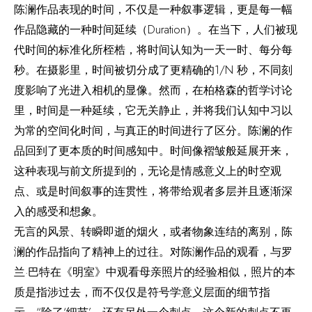
陈澜作品表现的时间，不仅是一种叙事逻辑，更是每一幅
作品隐藏的一种时间延续（Duration）。在当下，人们被现
代时间的标准化所桎梏，将时间认知为一天一时、每分每
秒。在摄影里，时间被切分成了更精确的1/N 秒，不同刻
度影响了光进入相机的显像。然而，在柏格森的哲学讨论
里，时间是一种延续，它无关静止，并将我们认知中习以
为常的空间化时间，与真正的时间进行了区分。陈澜的作
品回到了更本质的时间感知中。时间像褶皱般延展开来，
这种表现与前文所提到的，无论是情感意义上的时空观
点、或是时间叙事的连贯性，将带给观者多层并且逐渐深
入的感受和想象。
无言的风景、转瞬即逝的烟火，或者物象连结的离别，陈
澜的作品指向了精神上的过往。对陈澜作品的观看，与罗
兰·巴特在《明室》中观看母亲照片的经验相似，照片的本
质是指涉过去，而不仅仅是符号学意义层面的细节指