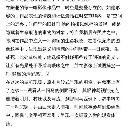
在陈澜的每一幅影像作品中，时空是交叠存在的。如他形
容的，作品表现的情感和记忆囊括在时空范畴内，是“空间
上的远乡，时间里的旧处”1 他的拍摄以纯粹的景观、或是
隐藏着生命痕迹的事物为对象，将自我栖居在照片之中。
陈澜在作品中注入一种徘徊的生命状态。在看似无序的图
像叙事中，呈现出意义和情感的中间地带——日或夜、生
或死、此处或彼处，他选择不触碰那些过于明确的定义，
让所有光景处于矛盾与暧昧之中，并在影像上试图捕捉一
种“静谧的清醒感”。2
在这次的展览现场，原本片段式呈现的图像，在叙事上有
了连续——观看从一幅马的侧面开始，其眼神凝视的光点
连结着明月、村庄以及河流。刹那间马匹倒下，叙事转向
了一种悲调，并由白天走入暗夜。时间叙事参与到影像当
中，图像与文字相互牵引，呈现一次细致入微的观看体
验。