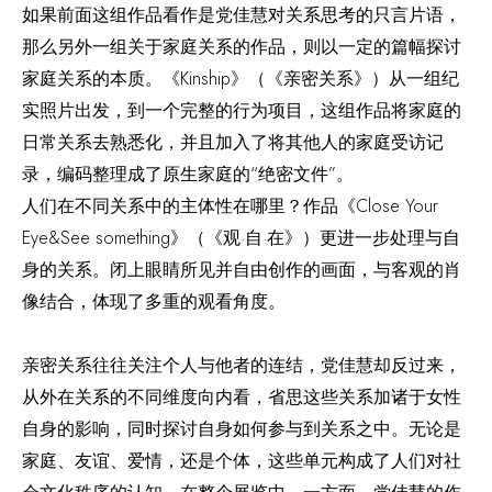
如果前面这组作品看作是党佳慧对关系思考的只言片语，
那么另外一组关于家庭关系的作品，则以一定的篇幅探讨
Kinship》（《亲密关系》）从一组纪
家庭关系的本质。《
实照片出发，到一个完整的行为项目，这组作品将家庭的
日常关系去熟悉化，并且加入了将其他人的家庭受访记
录，编码整理成了原生家庭的“绝密文件”。
Close Your
人们在不同关系中的主体性在哪里？作品《
Eye&See something》（《观·自·在》）更进一步处理与自
身的关系。闭上眼睛所见并自由创作的画面，与客观的肖
像结合，体现了多重的观看角度。
亲密关系往往关注个人与他者的连结，党佳慧却反过来，
从外在关系的不同维度向内看，省思这些关系加诸于女性
自身的影响，同时探讨自身如何参与到关系之中。无论是
家庭、友谊、爱情，还是个体，这些单元构成了人们对社