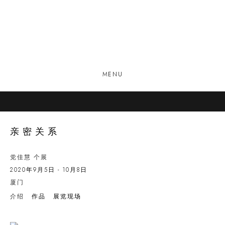
MENU
亲密关系
党佳慧 个展
2020年9月5日 - 10月8日
厦门
介绍
作品
展览现场