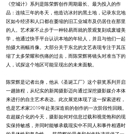
《空城计》系列是陈荣辉创作周期最长、最为投入的作
品：连续三年的冬天，他造访冰封的黑土地，记录东北地
区如今经济和人口都在萎缩的旧工业城市及仍居住在那里
的人。艺术家不止步于一种轻易而就的景观复刻或废墟美
学，他通过快手平台认识本地的年轻人，并且与他们一起
拍摄大画幅肖像。大部分关于东北的文艺表现专注于其压
缩了太多荣耀和伤痛的过去，而陈荣辉将镜头对准当下的
人，试探这个地区可能呈现出的未来面貌。
陈荣辉是记者出身，他从《圣诞工厂》这个获奖系列开启
一趟旅程，从纪实的新闻摄影迈向通过深挖摄影媒介本体
来进行的自主艺术表达。此次展览体现了这一探索进程，
也是艺术家2019年赴美深造前的创作的一次阶段性回顾。
在超媒介化的今天，摄影如何对信息过载和视觉饱和的现
实保持敏感，并同时能够承载现实中不同人和事件相遇时