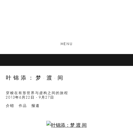
MENU
叶锦添：梦·渡·间
穿梭在有形世界与虚构之间的旅程
2013年6月22日 - 9月27日
介绍
作品
报道
Open a larger version of the following image in a popup: