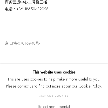
商务营运中心二号楼三楼
电话：
+86 18650432928
京ICP备07016948号-1
This website uses cookies
This site uses cookies to help make it more useful to you.
Please contact us to find out more about our Cookie Policy.
MANAGE COOKIES
Reject non essential
版权 2026 THREE SHADOWS