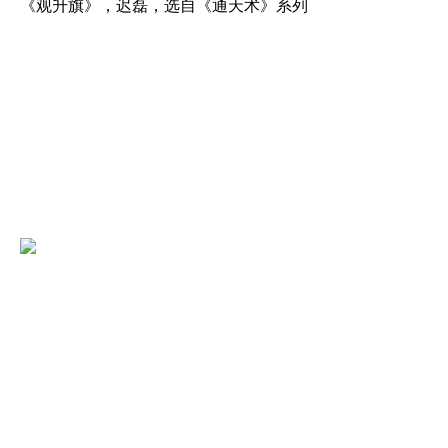
《观升旗》，迟磊，选自《通天术》系列