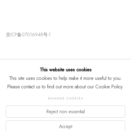
京ICP备07016948号-1
This website uses cookies
This site uses cookies to help make it more useful to you.
Please contact us to find out more about our Cookie Policy.
MANAGE COOKIES
Reject non essential
版权 2026 THREE SHADOWS
Manage cookies
网页支持 ARTLOGIC
Accept