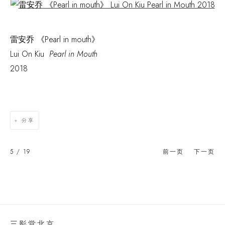
Open a larger version of the following image in a popup:
雷安乔 《Pearl in mouth》
Lui On Kiu
Pearl in Mouth
2018
分享
5
/ 19
前一页
下一页
三影堂北京