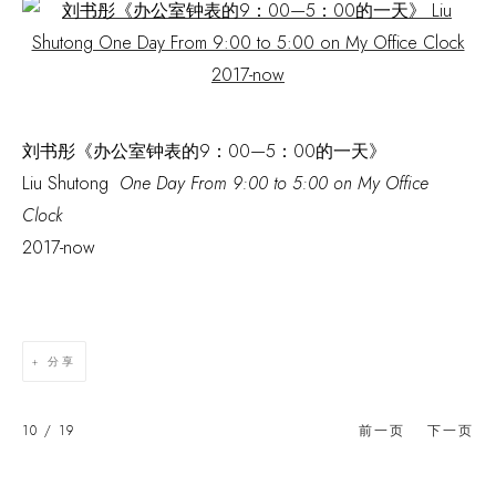
Open a larger version of the following image in a popup:
刘书彤《办公室钟表的9：00—5：00的一天》
Liu Shutong
One Day From 9:00 to 5:00 on My Office
Clock
2017-now
分享
10
/ 19
前一页
下一页