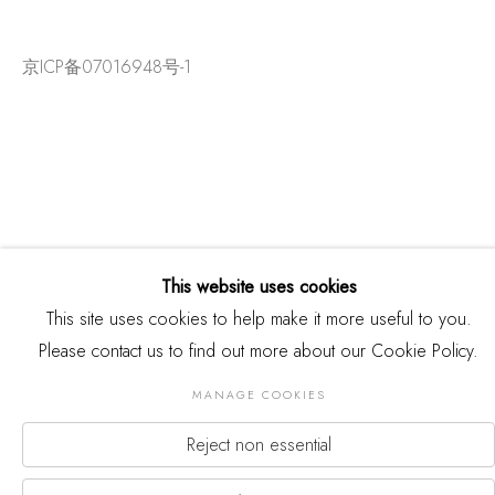
京ICP备07016948号-1
This website uses cookies
This site uses cookies to help make it more useful to you.
Please contact us to find out more about our Cookie Policy.
版权 2026 THREE SHADOWS
Manage cookies
MANAGE COOKIES
网页支持 ARTLOGIC
Reject non essential