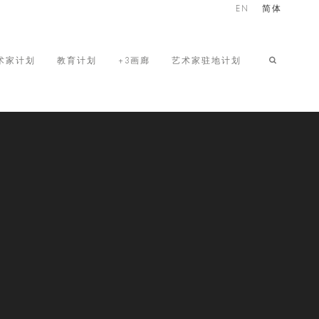
EN
简体
术家计划
教育计划
+3画廊
艺术家驻地计划