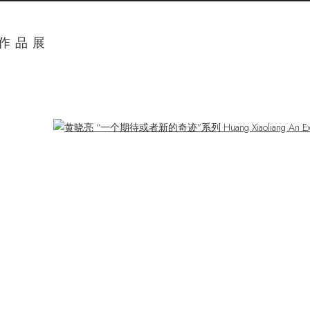
奖作品展
ger version of the following image in a popup: