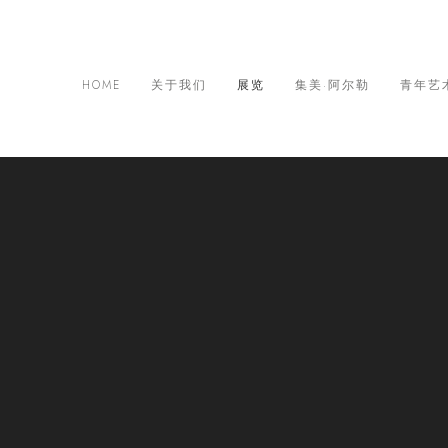
HOME
关于我们
展览
集美·阿尔勒
青年艺