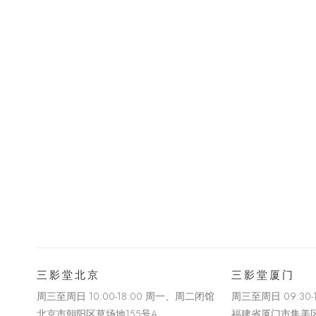
三影堂北京
三影堂厦门
周三至周日 10:00-18:00 周一、周二闭馆
周三至周日
09:30
北京市朝阳区草场地
155
号
A
福建省厦门市集美