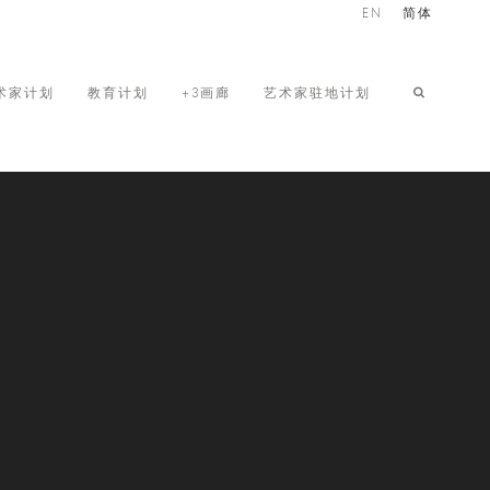
EN
简体
术家计划
教育计划
+3画廊
艺术家驻地计划