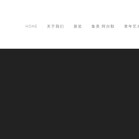
HOME
关于我们
展览
集美·阿尔勒
青年艺