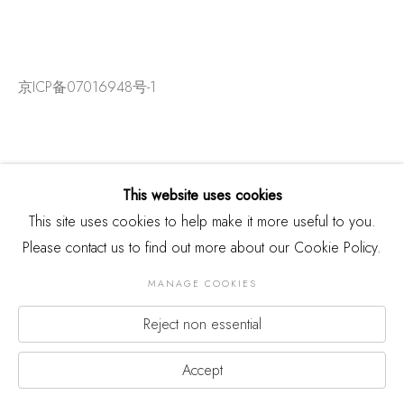
京ICP备07016948号-1
This website uses cookies
This site uses cookies to help make it more useful to you.
Please contact us to find out more about our Cookie Policy.
MANAGE COOKIES
Reject non essential
版权 2026 THREE SHADOWS
Manage cookies
网页支持 ARTLOGIC
Accept