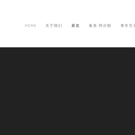
HOME
关于我们
展览
集美·阿尔勒
青年艺