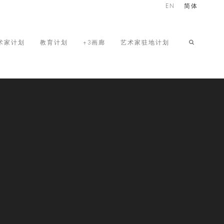
EN
简体
术家计划
教育计划
+3画廊
艺术家驻地计划