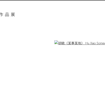
奖作品展
ger version of the following image in a popup: