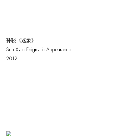
孙骁《迷象》
Sun Xiao
Enigmatic Appearance
2012