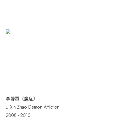
李馨曌《魔症》
Li Xin Zhao
Demon Affliction
2008 - 2010