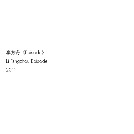
李方舟《Episode》
Li Fangzhou
Episode
2011