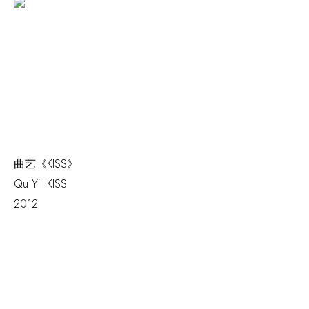
曲艺《KISS》
Qu Yi
KISS
2012