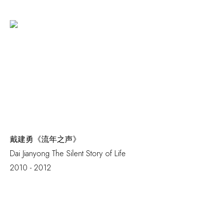
戴建勇《流年之声》
Dai Jianyong
The Silent Story of Life
2010 - 2012