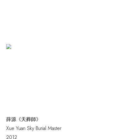
薛源《天葬師》
Xue Yuan
Sky Burial Master
2012