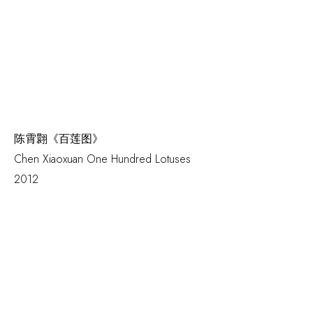
陈霄翾《百莲图》
Chen Xiaoxuan
One Hundred Lotuses
2012