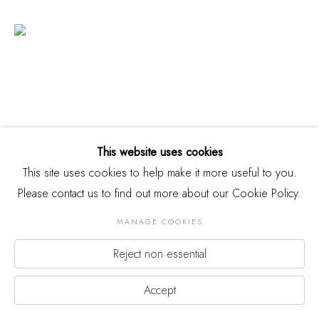
This website uses cookies
This site uses cookies to help make it more useful to you.
Please contact us to find out more about our Cookie Policy.
张旺《少年》
Zhang Wang
Children
MANAGE COOKIES
2011 - 2012
Reject non essential
Accept