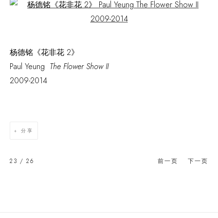
Open a larger version of the following image in a popup:
杨德铭《花非花 2》
Paul Yeung
The Flower Show II
2009-2014
分享
23
/ 26
前一页
下一页