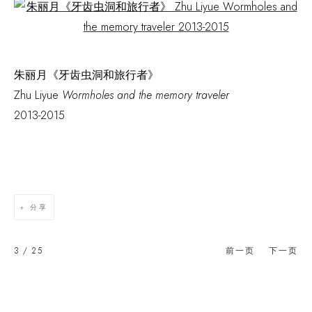
Open a larger version of the following image in a popup:
朱丽月《牙齿虫洞和旅行者》
Zhu Liyue
Wormholes and the memory traveler
2013-2015
分享
3
/ 25
前一页
下一页