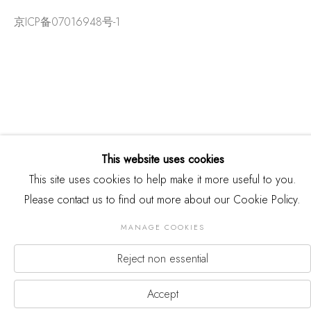
京ICP备07016948号-1
This website uses cookies
This site uses cookies to help make it more useful to you.
Please contact us to find out more about our Cookie Policy.
版权 2026 THREE SHADOWS
MANAGE COOKIES
Manage cookies
网页支持 ARTLOGIC
Reject non essential
Accept