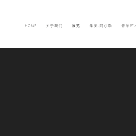
HOME
关于我们
展览
集美·阿尔勒
青年艺