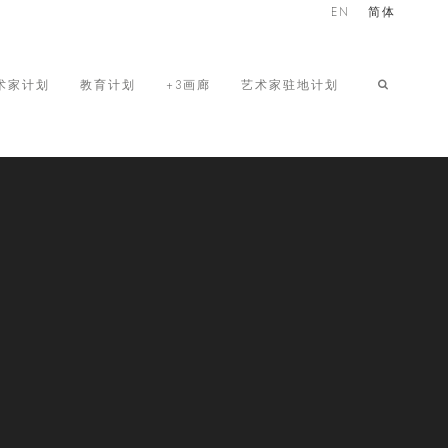
EN
简体
术家计划
教育计划
+3画廊
艺术家驻地计划