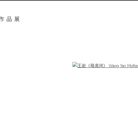
奖作品展
ger version of the following image in a popup: