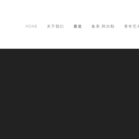
HOME
关于我们
展览
集美·阿尔勒
青年艺