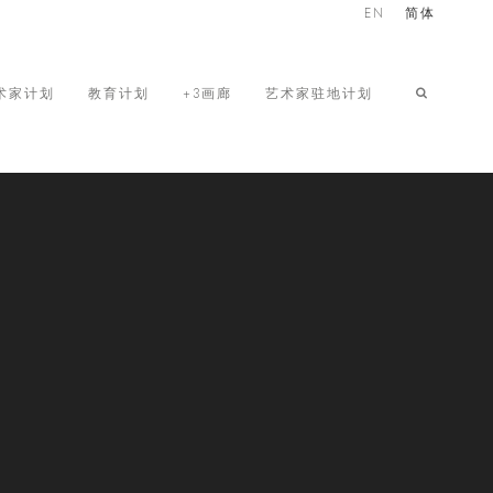
EN
简体
术家计划
教育计划
+3画廊
艺术家驻地计划