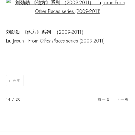
Open a larger version of the following image in a popup:
刘劲勋 《他方》系列 （2009-2011）
Liu Jinxun From
Other Places
series (2009-2011)
分享
14
/ 20
前一页
下一页