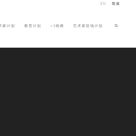
EN
简体
术家计划
教育计划
+3画廊
艺术家驻地计划