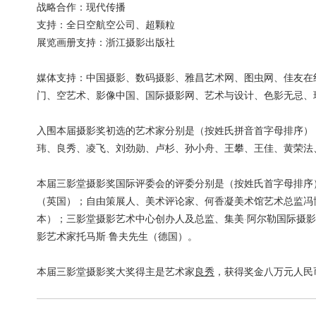
战略合作：现代传播
支持：全日空航空公司、超颗粒
展览画册支持：浙江摄影出版社
媒体支持：中国摄影、数码摄影、雅昌艺术网、图虫网、佳友在
门、空艺术、影像中国、国际摄影网、艺术与设计、色影无忌、
入围本届摄影奖初选的艺术家分别是（按姓氏拼音首字母排序）
玮、良秀、凌飞、刘劲勋、卢杉、孙小舟、王攀、王佳、黄荣法
本届三影堂摄影奖国际评委会的评委分别是（按姓氏首字母排序
（英国）；自由策展人、美术评论家、何香凝美术馆艺术总监冯
本）；三影堂摄影艺术中心创办人及总监、集美·阿尔勒国际摄
影艺术家托马斯·鲁夫先生（德国）。
本届三影堂摄影奖大奖得主是艺术家
良秀
，获得奖金八万元人民