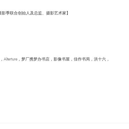
】
摄影季联合创始人及总监、摄影艺术家】
Alterture，梦厂携梦办书店，影像书屋，佳作书局，洪十六，