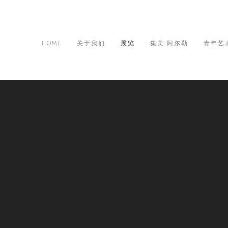
HOME
关于我们
展览
集美·阿尔勒
青年艺