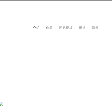
介绍
作品
展览现场
报道
活动