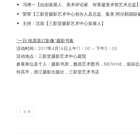
冯博一【自由策展人、美术评论家、何香凝美术馆艺术总监
荣荣【三影堂摄影艺术中心创办人及总监、集美·阿尔勒国际
主持：沈宸【三影堂摄影艺术中心策展人】
“一日·纸质装订影像”摄影书集
活动时间：2017年4月16日上午11：00 – 下午5：00
活动地点：三影堂摄影艺术中心庭院
参展单位及个人：摄影书房，雅昌艺术图书，BROWNIE，假杂志，
何高平，浙江摄影出版社，三影堂艺术书店
分享