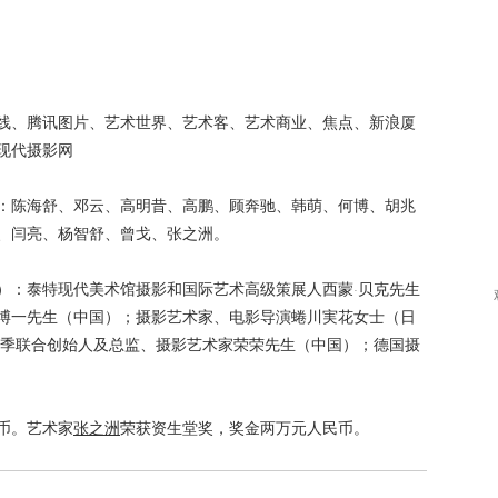
线、腾讯图片、艺术世界、艺术客、艺术商业、焦点、新浪厦
现代摄影网
：陈海舒、邓云、高明昔、高鹏、顾奔驰、韩萌、何博、胡兆
、闫亮、杨智舒、曾戈、张之洲。
）：泰特现代美术馆摄影和国际艺术高级策展人西蒙·贝克先生
博一先生（中国）；摄影艺术家、电影导演蜷川実花女士（日
影季联合创始人及总监、摄影艺术家荣荣先生（中国）；德国摄
币。艺术家
张之洲
荣获资生堂奖，奖金两万元人民币。