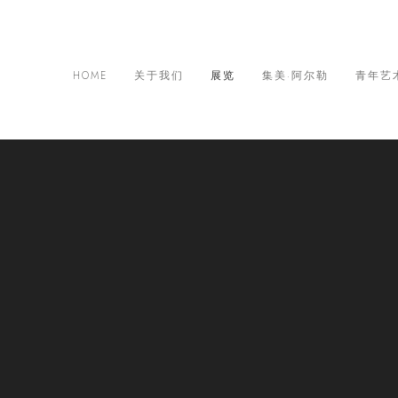
HOME
关于我们
展览
集美·阿尔勒
青年艺