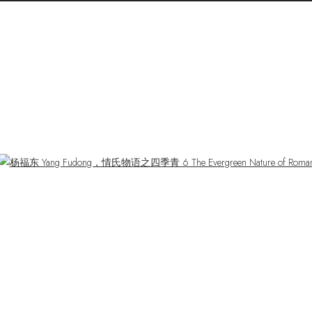
）
ger version of the following image in a popup: