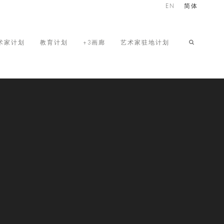
EN
简体
术家计划
教育计划
+3画廊
艺术家驻地计划