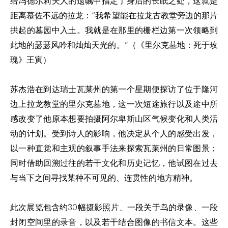
给冯德尔莉夫人的遗嘱中指定了身后的长眠之处，这就是
距离慕佐不远的拉龙：“我希望能在拉龙古教堂旁边的那片
拱起的墓园中入土。我就是在那里的栅栏边第一次领略到
此地的瑟瑟风吟和灿灿天光的。”（《里尔克墓地：死于玫
瑰》王寅）
苏杰浩在到达瑞士瓦莱州的第一个星期便探访了位于隆河
边上拉龙教堂的里尔克墓地，这一次短途旅行以及途中所
感改变了他原本想要拍摄阿尔卑斯山区气候变化和人类活
动的计划。受到诗人的影响，他决定从个人的感受出发，
以一种直觉和主观的叙事手法来探索瓦莱州的日常图景；
同时借助回溯过往的若干文化和历史记忆，他试图在过去
与当下之间寻找某种不可见的、连贯性的地方精神。
此次展览包含约30幅摄影照片、一段关于鸟的录像、一段
封闭空间里的录音，以及若干结合图像的书信文本。这些