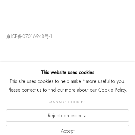
京ICP备07016948号-1
This website uses cookies
This site uses cookies to help make it more useful to you.
Please contact us to find out more about our Cookie Policy.
MANAGE COOKIES
Reject non essential
版权 2026 THREE SHADOWS
Manage cookies
网页支持 ARTLOGIC
Accept