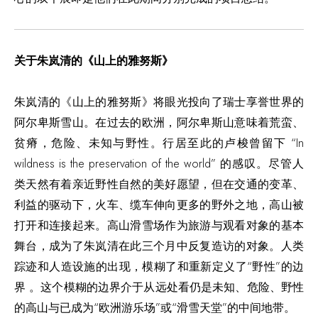
关于朱岚清的《山上的雅努斯》
朱岚清的《山上的雅努斯》将眼光投向了瑞士享誉世界的
阿尔卑斯雪山。在过去的欧洲，阿尔卑斯山意味着荒蛮、
贫瘠，危险、未知与野性。行居至此的卢梭曾留下 “In
wildness is the preservation of the world” 的感叹。尽管人
类天然有着亲近野性自然的美好愿望，但在交通的变革、
利益的驱动下，火车、缆车伸向更多的野外之地，高山被
打开和连接起来。高山滑雪场作为旅游与观看对象的基本
舞台，成为了朱岚清在此三个月中反复造访的对象。人类
踪迹和人造设施的出现，模糊了和重新定义了“野性”的边
界 。这个模糊的边界介于从远处看仍是未知、危险、野性
的高山与已成为“欧洲游乐场”或“滑雪天堂”的中间地带。