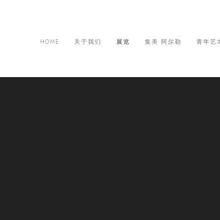
HOME
关于我们
展览
集美·阿尔勒
青年艺