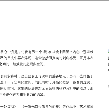
感从心中升起，仿佛有另一个
“我”在从镜中回望？内心中那些难
自己的目光中再次浮现。这些微妙而真实的刺痛感受，正是本次
实之间的，如梦般的超现实空间。
柏切利安森林，这是亚瑟王传说中的重要地点，另有一些拍摄于
营造了一个负向的空间。与此同时，月亮的盈缺，镜像的虚实，
的阴影空间。这里的阴影也对应着荣格的精神分析中的概念，那
同样是创造力和生命力的源泉。
又一处废墟》、《一道伤口是修复的前奏》等作品中，艺术家通