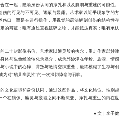
结合在一起，隐喻身份认同的挣扎和以及脆弱与重建的可能性。
创伤的可见与不可见、遮蔽与显露。艺术家以近乎现象学的方
述伤口，而是在进行操作，用视觉的语法解剖创伤的结构性存
否定的辩证：唯有通过直视破碎之物，才能抵达真实；唯有承认
创作的二十封影像书信。艺术家以通灵般的执念，重走作家邱妙津
的身体与生命经验转化为媒介，成为邱妙津在年龄、族裔、情感
渐与小说中的心碎、背叛与激情交织重叠，最终模糊了生存与创
成为对
“酷儿幽灵性”的一次深切悼念与召唤。
错的文化语境和身份认同，通过这些作品，将文化错位、性别越
一个在镜像、幽灵与废墟之间不断流变、挣扎与重生的内在世
● 文｜李子健