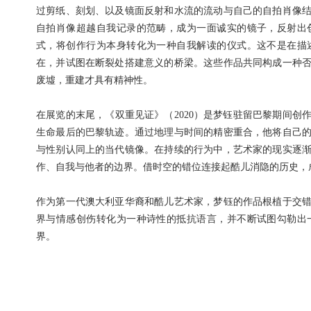
过剪纸、刻划、以及镜面反射和水流的流动与自己的自拍肖像
自拍肖像超越自我记录的范畴，成为一面诚实的镜子，反射出
式，将创作行为本身转化为一种自我解读的仪式。这不是在描
在，并试图在断裂处搭建意义的桥梁。这些作品共同构成一种
废墟，重建才具有精神性。
在展览的末尾，《双重见证》（
2020）是梦钰驻留巴黎期间
他
生命最后的巴黎轨迹。通过地理与时间的精密重合，
将自己
与性别认同上的当代镜像。在持续的行为中，艺术家的现实逐
作、自我与他者的边界。借时空的错位连接起酷儿消隐的历史，
作为第一代澳大利亚华裔和酷儿艺术家，梦钰的作品根植于交
界与情感创伤转化为一种诗性的抵抗语言，并不断试图勾勒出
界。