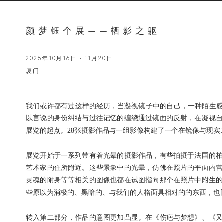
颜梦钰个展——栖影之躯
2025年10月16日 - 11月20日
厦门
我们或许都有过这样的经历，当凝视镜子中的自己，一种陌生
以言说的身份纠结与过往记忆的缠绕通过镜面的反射，在凝视
展览的起点。28张摄影作品与一组影像构建了一个在镜像与现
展览开始于一系列带有着光晕的摄影作品，有些拍摄于法国的
艺术家的住所附近。这些景象中的光晕，仿佛在照片的平面内
灵魂的附身等等相关的图像也都在试图指向那个在照片中附生
些原以为消极的、黑暗的、与我们的人格面具相对的的东西，也
转入第二部分，作品的意图更加凸显。在《伤疤与梦想》、《