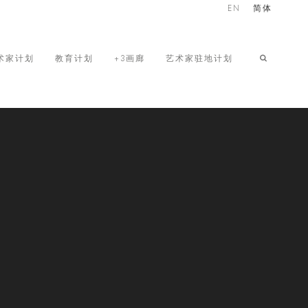
EN
简体
术家计划
教育计划
+3画廊
艺术家驻地计划