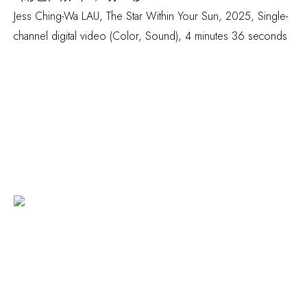
Jess Ching-Wa LAU,
The Star Within Your Sun
,
2025
,
Single-
channel digital video (Color
,
Sound)
,
4 minutes 36 seconds