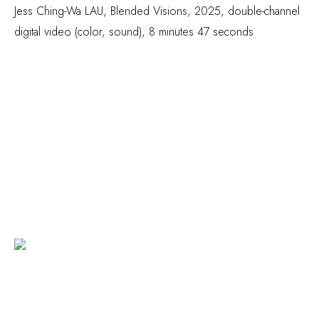
Jess Ching-Wa LAU,
Blended Visions
,
2025
,
double-channel
digital video (color
,
sound), 8 minutes 47 seconds