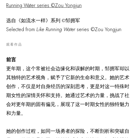
选自《如流水一样》系列
©邹拥军
Selected from
Like Running Water
series ©Zou Yongjun
观看作品
前言
更年期，这个常被社会边缘化和误解的时期，邹拥军却以
其独特的艺术视角，赋予了它新的生命和意义。她的艺术
创作，不仅是对自身经历的深刻思考，更是对这一特殊时
期女性的深情关怀和支持。她通过艺术的力量，挑战了社
会对更年期的固有偏见，展现了这一时期女性的独特魅力
和力量。
她的创作过程，如同一场勇者的探险，不断剖析和突破自