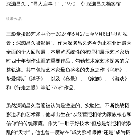
深濑昌久，“寻人启事！”，1970。© 深濑昌久档案馆
观看作品
三影堂摄影艺术中心于2024年6月27日至9月8日呈现“私
景：深濑昌久摄影展”。作为深濑昌久迄今为止在亚洲最为
全面的个人回顾展，本展览系统性的梳理和展示艺术家历
时四十年创作生涯的重要作品，勾勒艺术家艺术探索的完
整轨迹。其中包括艺术家最负盛名的失意之作《乌鸦》，
挚爱缪斯《洋子》，以及《私景》、《家族》、《游戏》
和《行走之眼》等近376件作品。
虽然深濑昌久普遍被认为是激进的、实验性。不断挑战摄
影边界的艺术家，他却出生在“以经营照相馆为家族核心和
信仰”的传统家庭。作为“一肚子好技术”但总是给照相馆添
乱的“天才”，他也曾一度站在“成为照相师傅”还是“成为摄