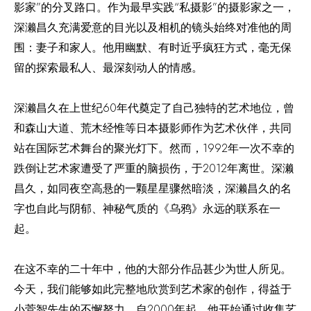
影家”的分叉路口。作为最早实践“私摄影”的摄影家之一，
深濑昌久充满爱意的目光以及相机的镜头始终对准他的周
围：妻子和家人。他用幽默、有时近乎疯狂方式，毫无保
留的探索最私人、最深刻动人的情感。
深濑昌久在上世纪60年代奠定了自己独特的艺术地位，曾
和森山大道、荒木经惟等日本摄影师作为艺术伙伴，共同
站在国际艺术舞台的聚光灯下。然而，1992年一次不幸的
跌倒让艺术家遭受了严重的脑损伤，于2012年离世。深濑
昌久，如同夜空高悬的一颗星星骤然暗淡，深濑昌久的名
字也自此与阴郁、神秘气质的《乌鸦》永远的联系在一
起。
在这不幸的二十年中，他的大部分作品甚少为世人所见。
今天，我们能够如此完整地欣赏到艺术家的创作，得益于
小菅智先生的不懈努力。自2000年起，他开始通过收集艺