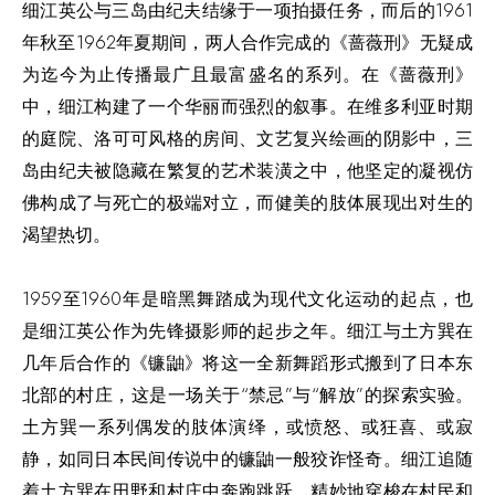
细江英公与三岛由纪夫结缘于一项拍摄任务，而后的1961
年秋至1962年夏期间，两人合作完成的《蔷薇刑》无疑成
为迄今为止传播最广且最富盛名的系列。在《蔷薇刑》
中，细江构建了一个华丽而强烈的叙事。在维多利亚时期
的庭院、洛可可风格的房间、文艺复兴绘画的阴影中，三
岛由纪夫被隐藏在繁复的艺术装潢之中，他坚定的凝视仿
佛构成了与死亡的极端对立，而健美的肢体展现出对生的
渴望热切。
1959至1960年是暗黑舞踏成为现代文化运动的起点，也
是细江英公作为先锋摄影师的起步之年。细江与土方巽在
几年后合作的《镰鼬》将这一全新舞蹈形式搬到了日本东
北部的村庄，这是一场关于“禁忌”与“解放”的探索实验。
土方巽一系列偶发的肢体演绎，或愤怒、或狂喜、或寂
静，如同日本民间传说中的镰鼬一般狡诈怪奇。细江追随
着土方巽在田野和村庄中奔跑跳跃，精妙地穿梭在村民和