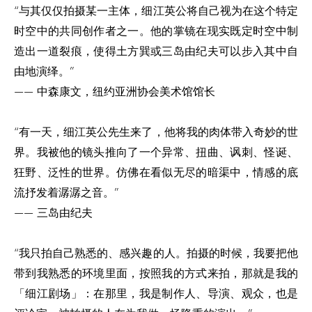
“与其仅仅拍摄某一主体，细江英公将自己视为在这个特定
时空中的共同创作者之一。他的掌镜在现实既定时空中制
造出一道裂痕，使得土方巽或三岛由纪夫可以步入其中自
由地演绎。”
—— 中森康文，纽约亚洲协会美术馆馆长
“有一天，细江英公先生来了，他将我的肉体带入奇妙的世
界。我被他的镜头推向了一个异常、扭曲、讽刺、怪诞、
狂野、泛性的世界。仿佛在看似无尽的暗渠中，情感的底
流抒发着潺潺之音。”
—— 三岛由纪夫
“我只拍自己熟悉的、感兴趣的人。拍摄的时候，我要把他
带到我熟悉的环境里面，按照我的方式来拍，那就是我的
「细江剧场」：在那里，我是制作人、导演、观众，也是