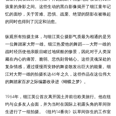
孩童的身影之间。这些生动的黑白影像揭开了细江童年记
忆的面纱，关于苦难、恐惧、战栗、绝望的阴影在被唤起
的同时也得到了沉淀和治愈。
纵观所有拍摄主体，与细江英公摄影气质最为相通的是另
一位舞踏家大野一雄。细江热爱他的舞蹈——大野一雄的
战时经历使他亲眼目睹过地狱般的惨景，因此对于人类深
藏在内心的痛苦、脆弱、悲伤刻骨铭心。这些灵魂深处的
复杂情感，通过缓慢而安静的舞姿散发出巨大的能量。细
江对大野一雄的拍摄长达46年之久，这些作品在这位伟大
的舞踏家百岁之际编纂收录进《蝴蝶之梦》。
1964年，细江英公首次离开国土并前往欧美旅行。他在纽
约与众多友人会面，并为当时在国际上初露头角的草间弥
生进行了一组拍摄。《纽约14番街》以草间弥生的工作室