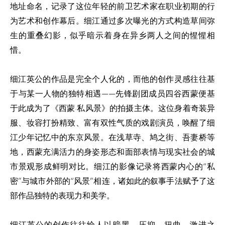
地址命名，记录了这位年轻的前卫艺术家在职业初期的行
为艺术和创作幕后。细江通过多次曝光的方式构造草间弥
生的重叠幻影，似乎暗示着身在异乡两人之间的惺惺相
惜。
细江英公的作品是完全个人化的，而他的创作灵感往往基
于与某一人物的独特相遇——先锋剧团成员四谷西蒙便基
于此成为了《西蒙·私风景》的拍摄主体。这位身着奇装异
服、妆容打扮精致、富有双性气质的戏剧演员，唤醒了细
江少年记忆中的东京风景。在浅草寺、鸠之街、吾妻桥等
地，西蒙充满活力的身姿形态和面部表情与现实社会的城
市景观形成鲜明对比。细江的影像记录将西蒙内心的“私
密”与城市外部的“风景”相连，诸如此的叙事手法赋予了这
部作品独特的表现力和美学。
细江英公的创作往往给人以暗黑、压抑、扭曲、激进之