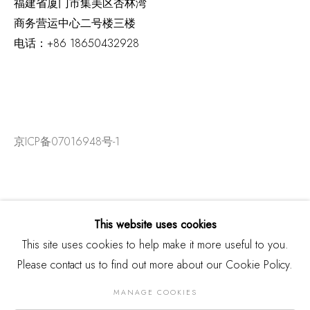
福建省厦门市集美区杏林湾
商务营运中心二号楼三楼
电话：
+86 18650432928
京ICP备07016948号-1
This website uses cookies
This site uses cookies to help make it more useful to you.
Please contact us to find out more about our Cookie Policy.
MANAGE COOKIES