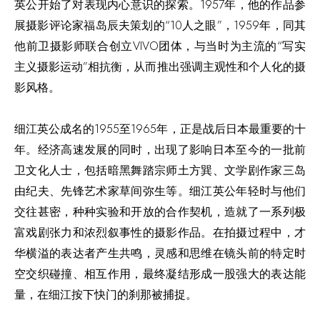
英公开始了对表现内心意识的探索。1957年，他的作品参
展摄影评论家福岛辰夫策划的“10人之眼”，1959年，同其
他前卫摄影师联合创立VIVO团体，与当时为主流的“写实
主义摄影运动”相抗衡，从而推出强调主观性和个人化的摄
影风格。
细江英公成名的1955至1965年，正是战后日本最重要的十
年。经济高速发展的同时，出现了影响日本至今的一批前
卫文化人士，包括暗黑舞踏宗师土方巽、文学剧作家三岛
由纪夫、先锋艺术家草间弥生等。细江英公年轻时与他们
交往甚密，种种实验和开放的合作契机，造就了一系列极
富戏剧张力和浓烈叙事性的摄影作品。在拍摄过程中，才
华横溢的表达者产生共鸣，灵感和思维在镜头前的特定时
空交织碰撞、相互作用，最终凝结形成一股强大的表达能
量，在细江按下快门的刹那被捕捉。