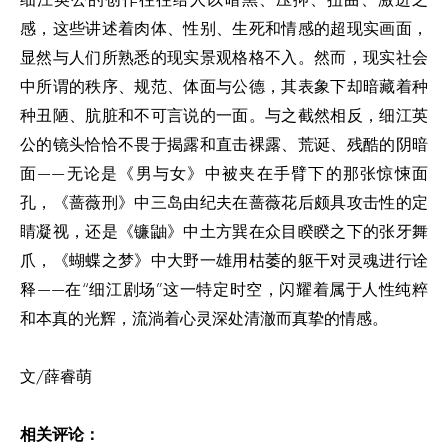
感，这些讲述着肉体、性别、生死和情感的超现实画面，
显然与人们所熟悉的现实景观格格不入。然而，现实社会
中所谓的秩序、规范、体面与公德，其表象下却暗藏着种
种丑陋、肮脏和不可言说的一面。与之截然相反，细江英
公的镜头恰恰不畏于揭露和直击裸露、荒诞、残酷的阴暗
面——无论是《男与女》中被夹在手臂下的那张惊悚面
孔，《蔷薇刑》中三岛由纪夫在蔷薇花后颇具攻击性的定
睛凝视，还是《镰鼬》中土方巽在众目睽睽之下的张牙舞
爪，《蝴蝶之梦》中大野一雄用枯萎的躯干对灵魂进行诠
释——在“细江剧场”这一特定时空，闪耀着属于人性纯粹
和本真的光辉，流淌着心灵深处清澈而真挚的情感。
文/薛睿萌
相关评论：