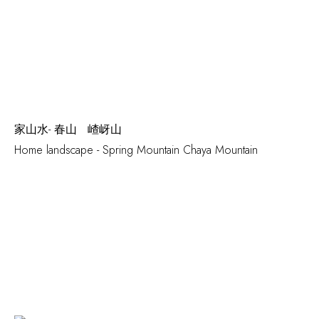
家山水- 春山 嵖岈山
Home landscape - Spring Mountain Chaya Mountain