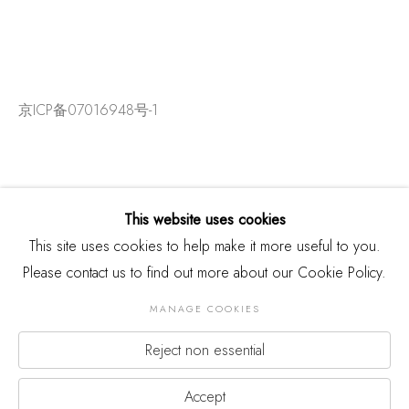
京ICP备07016948号-1
This website uses cookies
This site uses cookies to help make it more useful to you.
Please contact us to find out more about our Cookie Policy.
MANAGE COOKIES
Reject non essential
版权 2026 THREE SHADOWS
Manage cookies
网页支持 ARTLOGIC
Accept