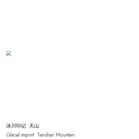
冰川印记 天山
Glacial imprint Tianshan Mountain