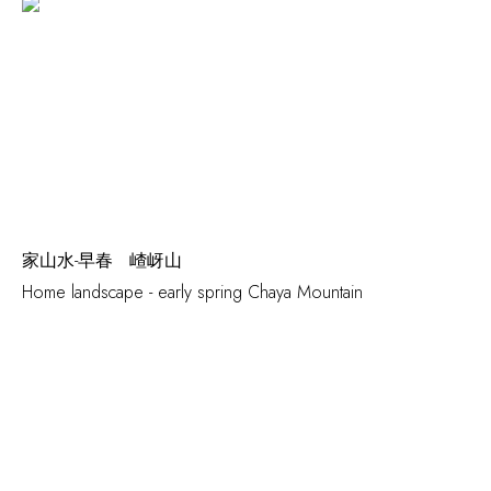
家山水-早春 嵖岈山
Home landscape - early spring Chaya Mountain