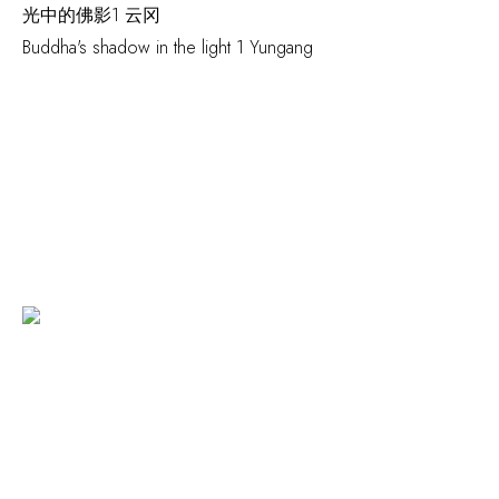
光中的佛影1 云冈
Buddha's shadow in the light 1 Yungang