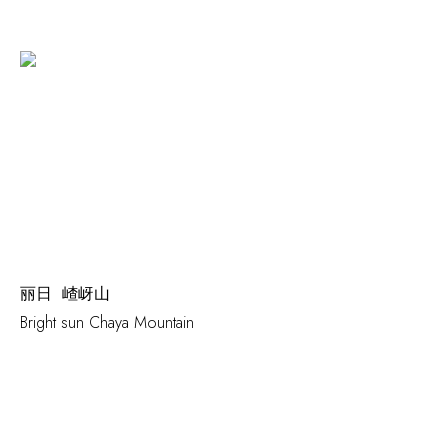
丽日 嵖岈山
Bright sun Chaya Mountain