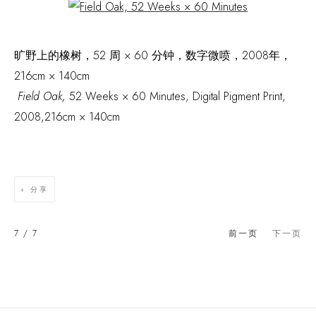
Open a larger version of the following image in a popup:
旷野上的橡树，52 周 × 60 分钟，数字微喷，2008年，
216cm × 140cm
Field Oak,
52 Weeks × 60 Minutes, Digital Pigment Print,
2008,216cm × 140cm
分享
7
/ 7
前一页
下一页