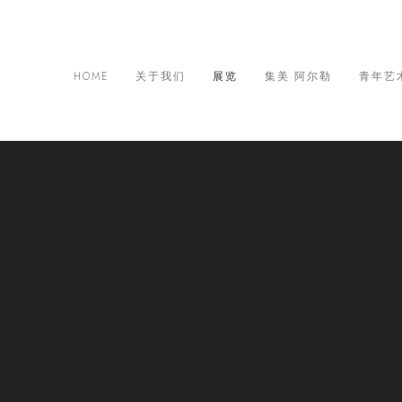
HOME
关于我们
展览
集美·阿尔勒
青年艺