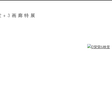
堂+3画廊特展
ger version of the following image in a popup: