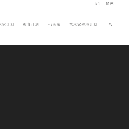
EN
简体
术家计划
教育计划
+3画廊
艺术家驻地计划