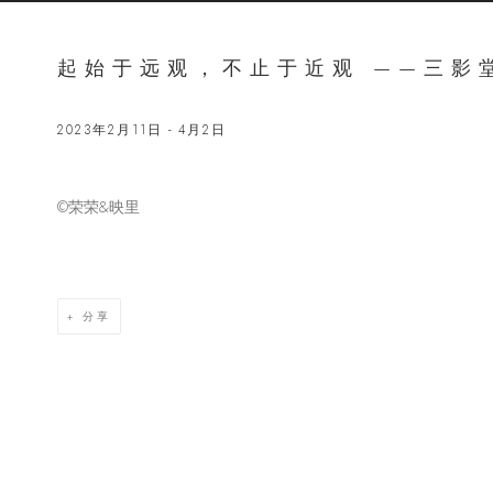
起始于远观，不止于近观 ——三影
2023年2月11日 - 4月2日
©️荣荣&映里
Open a lar
分享