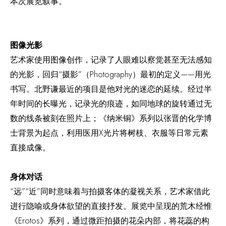
本次展览叙事。
图像光影
艺术家使用图像创作，记录了人眼难以察觉甚至无法感知
的光影，回归“摄影”（Photography）最初的定义——用光
书写。北野谦最近的项目是他对光的迷恋的延续。经过半
年时间的长曝光，记录光的痕迹，如同地球的旋转通过无
数的线条被刻在照片上；《纳米铜》系列以张晋的化学博
士背景为起点，利用医用X光片将树枝、衣服等日常元素
直接成像。
身体对话
“远”“近”同时意味着与拍摄客体的凝视关系，艺术家借此
进行隐喻或身体欲望的直接抒发。展览中呈现的荒木经惟
《Erotos》系列，通过微距拍摄的花朵内部，将花蕊的构