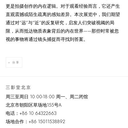
更是拍摄创作的内在逻辑。对于观看经验而言，它还产生
直观震撼或陌生疏离的感知差异。本次展览中，我们期望
通过对“远”与“近”的反复研究，启发人们突破视阈的局
限，从而抵达物质表象背后的内在世界——那些时常被忽
视的事物将通过镜头捕捉而寻找到答案。
分享
三影堂北京
周三至周日 10:00-18:00 周一、周二闭馆
北京市朝阳区草场地
155
号
A
电话：
+86 10 64322663
场地合作：+86 15011538892