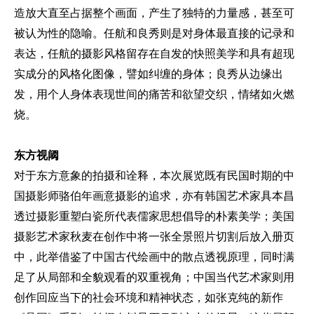
造放大直至占据整个画面，产生了独特的力量感，甚至可
被认为性的隐喻。任航和良秀则是对身体最直接的记录和
表达，任航的摄影风格留存在自发的快照美学和具有超现
实成分的风格化图像，譬如纠缠的身体；良秀从边缘出
发，用个人身体表现世间的痛苦和欲望交织，情绪如火燃
烧。
东方
视阈
对于东方意象的拍摄和诠释，本次展览既有民国时期的中
国摄影师骆伯年画意摄影的追求，亦有韩国艺术家具本昌
透过摄影重塑白瓷所代表儒家思想倡导的朴素美学；美国
摄影艺术家秋麦在创作中将一张全景照片切割后放入册页
中，此举借鉴了中国古代绘画中的散点透视原理，同时满
足了从局部和全貌观看的双重视角；中国当代艺术家则用
创作回应当下的社会环境和精神状态，如张克纯的新作