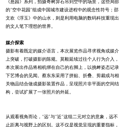
《悬园》系列，拍摄奇树异石吊到空中的场景，这些局部
的“空中花园”组成中国城市建设进程中的观念性符号；邵
文欢《浮玉》中的山水，则是利用电脑的数码科技重现出
的文人笔下理想的世界。
媒介探索
摄影有着既定的媒介语言，本次展览作品寻求视角或媒介
上突破，打破摄影的陈规。莫毅延续过往个人行为介入，
本次展出作品将相机绑在自己的右脚上，以挑衅姿态记录
下艺博会的见闻。蔡东东采用了拼贴、折叠、剪裁或与相
关物品结合做成摄影装置作品，呈现照片非平面的空间结
构，尝试扩展了一张照片的外延。
从观看视角而论，“远”与“近”这组二元对立的意象，远不
止距离与视野上的区别。这不仅是视觉呈现的重要指标，