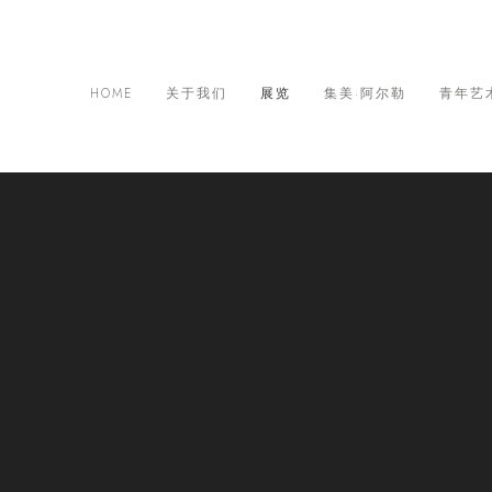
HOME
关于我们
展览
集美·阿尔勒
青年艺