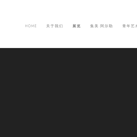
HOME
关于我们
展览
集美·阿尔勒
青年艺