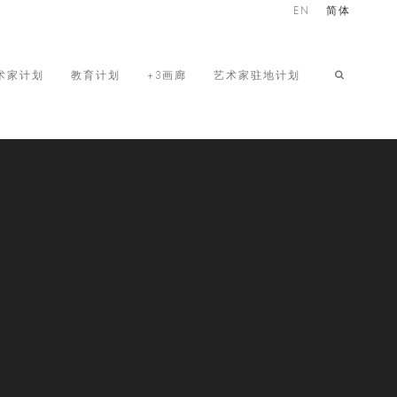
EN
简体
术家计划
教育计划
+3画廊
艺术家驻地计划