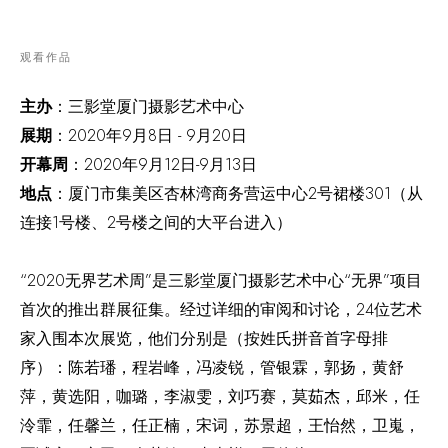
观看作品
主办
：三影堂厦门摄影艺术中心
2020
9
8
- 9
20
展期
：
年
月
日
月
日
2020
9
12
-9
13
开幕周
：
年
月
日
月
日
2
301
地点
：厦门市集美区杏林湾商务营运中心
号裙楼
（从
1
2
连接
号楼、
号楼之间的大平台进入）
“2020
”
“
”
无界艺术周
是三影堂厦门摄影艺术中心
无界
项目
24
首次的推出群展征集。经过详细的审阅和讨论，
位艺术
家入围本次展览，他们分别是（按姓氏拼音首字母排
序）：陈若璠，程岩峰，冯凌锐，管银霖，郭扬，黄舒
萍，黄选阳，咖璐，李淑雯，刘巧赛，莫茹杰，邱米，任
泠霏，任馨兰，任正楠，宋词，苏景超，王怡然，卫嵬，