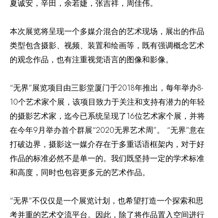
夏诚安，辛田，余若婕，张吉祥，周佳伟。
本次展览将呈现一个多媒介混合的艺术现场，展出的作品
类型包含摄影、视频、装置和绘画等，既有强调概念艺术
的观念作品，也有注重视觉语言的图像和影像。
“
”
2018
8-
无界
展览项目由三影堂厦门于
年推出，每年举办
10
个艺术家个展，该项目致力于关注和支持有潜力的年轻
16
的摄影艺术家，迄今已系统呈现了
位艺术家个展，并将
9
“2020
”
“
”
在今年
月举办首个群展
无界艺术周
。
无界
意在
打破边界，摄影这一媒介存在于多重话语框架内，对于好
作品的标准必然不是单一的。我们既坚持一定的学术标准
和高度，同时也包容更多元的艺术作品。
“
”
无界
不仅仅是一个展览计划，也希望打造一个探索和思
考并重的艺术交流平台。因此，除了将作品置入空间进行